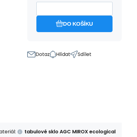
DO KOŠÍKU
Dotaz
Hlídat
Sdílet
teriál:
tabulové sklo AGC MIROX ecological