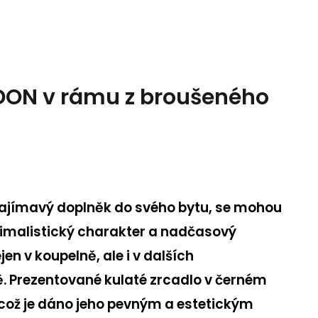
NDON v rámu z broušeného
í zajímavý doplněk do svého bytu, se mohou
inimalistický charakter a nadčasový
en v koupelně, ale i v dalších
ě. Prezentované kulaté zrcadlo v černém
, což je dáno jeho pevným a estetickým