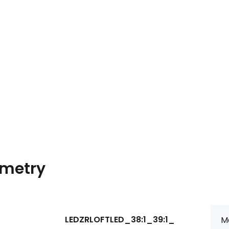
metry
LEDZRLOFTLED_38:1_39:1_
Ma