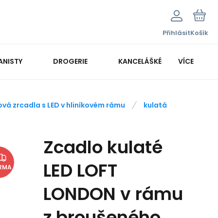
Přihlásit
Košík
ANISTY
DROGERIE
KANCELÁŠKÉ POTŘEBY
VÍCE
KANCELÁŘSKÁ TECHNIKA
ová zrcadla s LED v hliníkovém rámu
kulatá
Zcadlo kulaté
LED LOFT
RMA
LONDON v rámu
z broušeného