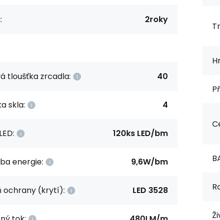
:
2roky
Tr
H
á tloušťka zrcadla:
40
Př
a skla:
4
Ce
LED:
120ks LED/bm
B
ba energie:
9,6W/bm
R
 ochrany (krytí):
LED 3528
Ži
ný tok:
480LM/m