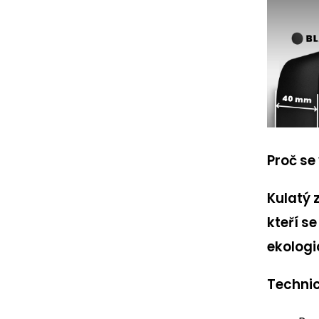
Proč se
Kulatý 
kteří s
ekologi
Techni