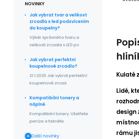
NOVINKY
Jak vybrat tvar a velikost
zrcadla s led podsvícením
do koupelny?
Výběr správného tvaru a
Popi
velikosti zrcadla s LED po
hlin
Jak vybrat perfektní
koupelnové zrcadlo?
Kulaté 
21.1.2025 Jak vybrat perfektní
koupelnové zrcad
Lidé, k
Kompatibilní tonery a
rozhodn
náplně
design 
Kompatibilní tonery: Ušetřete
peníze a tiskněte
místnos
rámu ji
Další novinky