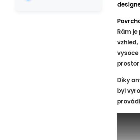
design
Povrch
Rám je 
vzhled,
vysoce 
prostor
Díky an
byl vyr
provádí