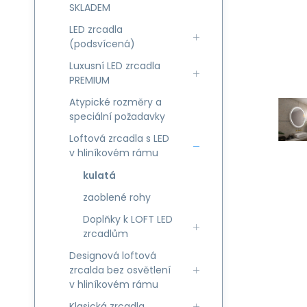
SKLADEM
LED zrcadla
(podsvícená)
Luxusní LED zrcadla
PREMIUM
Atypické rozměry a
speciální požadavky
Loftová zrcadla s LED
v hliníkovém rámu
kulatá
zaoblené rohy
Doplňky k LOFT LED
zrcadlům
Designová loftová
zrcalda bez osvětlení
v hliníkovém rámu
Klasická zrcadla