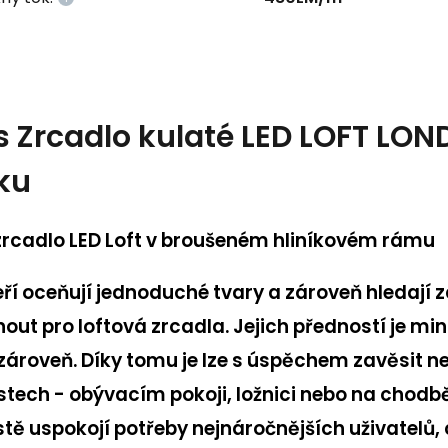
s
Zrcadlo kulaté LED LOFT LO
íku
zrcadlo LED Loft v broušeném hliníkovém rámu
teří oceňují jednoduché tvary a zároveň hledaj
out pro loftová zrcadla. Jejich předností je m
zároveň. Díky tomu je lze s úspěchem zavěsit nej
tech - obývacím pokoji, ložnici nebo na chodb
stě uspokojí potřeby nejnáročnějších uživatelů