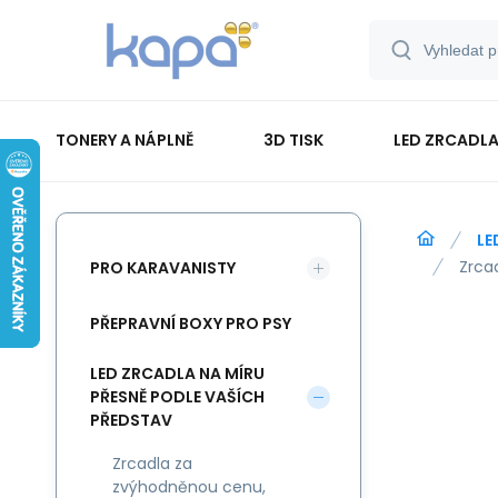
TONERY A NÁPLNĚ
3D TISK
LED ZRCADLA
PAPÍR-ETIKETY-BLOKY-OBÁLKY
LE
Zrca
PRO KARAVANISTY
PŘEPRAVNÍ BOXY PRO PSY
LED ZRCADLA NA MÍRU
PŘESNĚ PODLE VAŠÍCH
PŘEDSTAV
Zrcadla za
zvýhodněnou cenu,