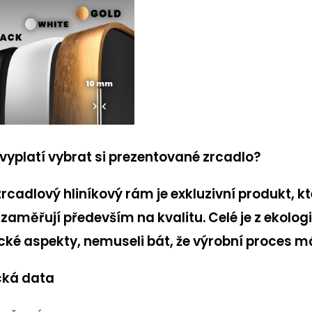
 vyplatí vybrat si prezentované zrcadlo?
zrcadlový hliníkový rám je exkluzivní produkt, k
e zaměřují především na kvalitu.
Celé je z ekolog
cké aspekty, nemuseli bát, že výrobní proces má
cká data