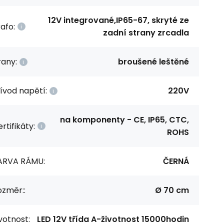
12V integrované,IP65-67, skryté ze
afo:
zadní strany zrcadla
rany:
broušené leštěné
ívod napětí:
220V
na komponenty - CE, IP65, CTC,
rtifikáty:
ROHS
ARVA RÁMU:
ČERNÁ
ozměr::
Ø 70 cm
votnost:
LED 12V třída A-životnost 15000hodin