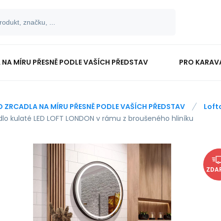
 NA MÍRU PŘESNĚ PODLE VAŠÍCH PŘEDSTAV
PRO KARAV
TISKOPISY
PRO ŠKOLÁKY
D ZRCADLA NA MÍRU PŘESNĚ PODLE VAŠÍCH PŘEDSTAV
Loft
dlo kulaté LED LOFT LONDON v rámu z broušeného hliníku
ZDA