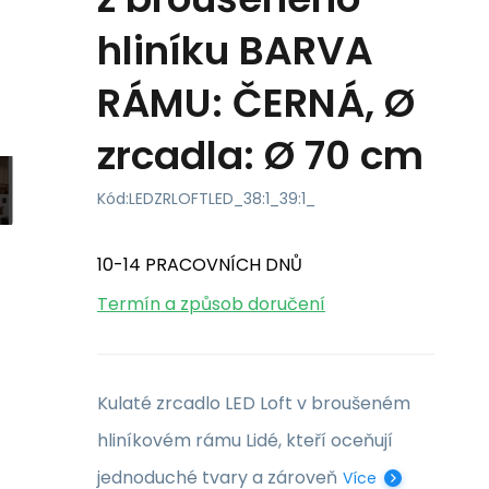
hliníku BARVA
RÁMU: ČERNÁ, Ø
zrcadla: Ø 70 cm
Kód:
LEDZRLOFTLED_38:1_39:1_
10-14 PRACOVNÍCH DNŮ
Termín a způsob doručení
Kulaté zrcadlo LED Loft v broušeném
hliníkovém rámu Lidé, kteří oceňují
jednoduché tvary a zároveň
Více