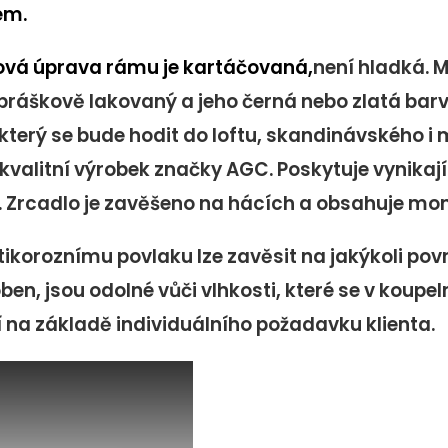
em.
ová úprava rámu je kartáčovaná,
není hladká. 
práškově lakovaný a jeho černá nebo zlatá bar
 který se bude hodit do loftu, skandinávského i 
kvalitní výrobek značky AGC. Poskytuje vynikají
. Zrcadlo je zavěšeno na hácích a obsahuje mo
tikoroznímu povlaku lze zavěsit na jakýkoli povr
oben, jsou odolné vůči vlhkosti, které se v kou
 na základě individuálního požadavku klienta.