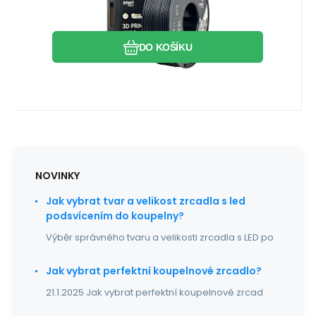
fiber černá 1.75mm 1kg
Smart Print ASA Glass Fiber filament je
špičkový ASA filament se skelnými vlákny,
Oblíbený
Porovnat
navržený pro techn
DO KOŠÍKU
NOVINKY
Jak vybrat tvar a velikost zrcadla s led
podsvícením do koupelny?
Výběr správného tvaru a velikosti zrcadla s LED po
Jak vybrat perfektní koupelnové zrcadlo?
21.1.2025 Jak vybrat perfektní koupelnové zrcad