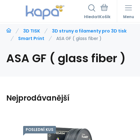
Hledat
Menu
3D TISK
3D struny a filamenty pro 3D tisk
Smart Print
ASA GF ( glass fiber )
ASA GF ( glass fiber )
Nejprodávanější
POSLEDNÍ KUS
Kód dod.:
Kód:
EAN:
FILIMSASAGF2611
5903707922611
5903707922611
Skladem
1
ks
Záruka
399
Kč
2roky
Smart print Filament ASA glass