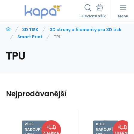
Hledat
Menu
3D TISK
3D struny a filamenty pro 3D tisk
Smart Print
TPU
TPU
Nejprodávanější
VÍCE
VÍCE
EAN:
Kód:
5903707920402
Kód dod.:
FILIMSTPU0402
EAN:
Kód:
5903707920327
Kód dod.:
FILIMSTPU0327
Skladem
>5
ks
Skladem
>5
ks
Záruka
229
Kč
2 roky
Záruka
225
Kč
2 roky
Smart Prinr
Smart Print
NAKOUPÍŠ,
NAKOUPÍŠ,
5903707920402
5903707920327
ZDARMA
ZDARMA