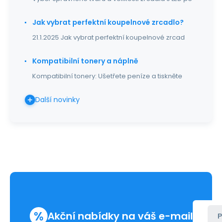
Jak vybrat perfektní koupelnové zrcadlo?
21.1.2025 Jak vybrat perfektní koupelnové zrcad
Kompatibilní tonery a náplně
Kompatibilní tonery: Ušetřete peníze a tiskněte
Další novinky
%
Akční nabídky na váš e-mail
P