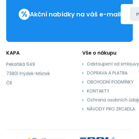
02
,
%
BC-
Akční nabídky na váš e-mail
P
02
KAPA
Vše o nákupu
Odstoupení od smlouvy
Pekařská 649
DOPRAVA A PLATBA
73801 Frýdek-Místek
OBCHODNÍ PODMÍNKY
ČR
KONTAKTY
Ochrana osobních údaj
NÁVODY PRO ZRCADLA