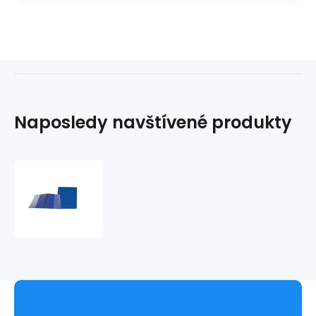
Naposledy navštívené produkty
Desky
SPORO
boční
kapsy
modrá
A4
desky
plastové