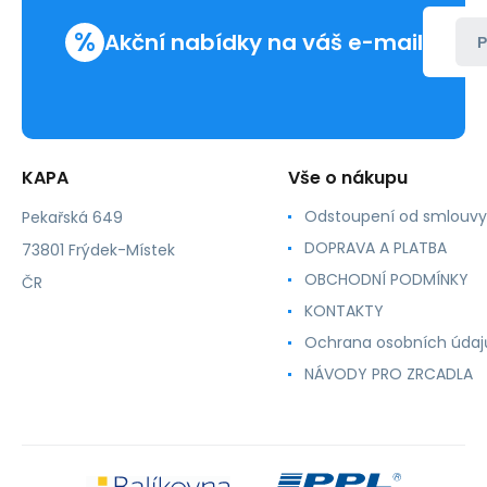
%
Akční nabídky na váš e-mail
P
KAPA
Vše o nákupu
Odstoupení od smlouvy
Pekařská 649
DOPRAVA A PLATBA
73801 Frýdek-Místek
OBCHODNÍ PODMÍNKY
ČR
KONTAKTY
Ochrana osobních údaj
NÁVODY PRO ZRCADLA