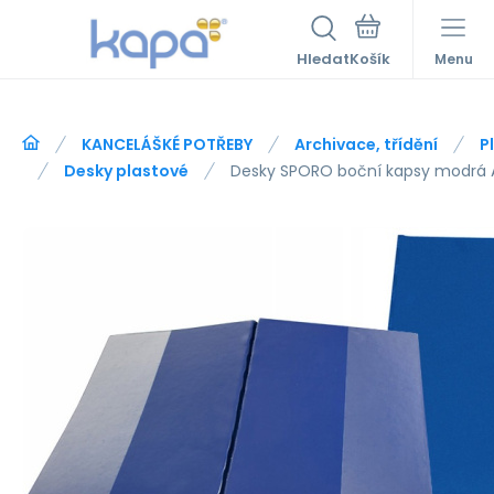
Hledat
Menu
KANCELÁŠKÉ POTŘEBY
Archivace, třídění
P
Desky plastové
Desky SPORO boční kapsy modrá 