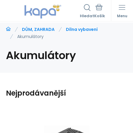
Hledat
Menu
DŮM, ZAHRADA
Dílna vybavení
Akumulátory
Akumulátory
Nejprodávanější
Kód dod.:
EAN:
Kód:
5902062035295
5902062035295
LAM59613
Skladem
2
ks
Záruka
1 045
2roky
Kč
Graphite Akumulátor aku