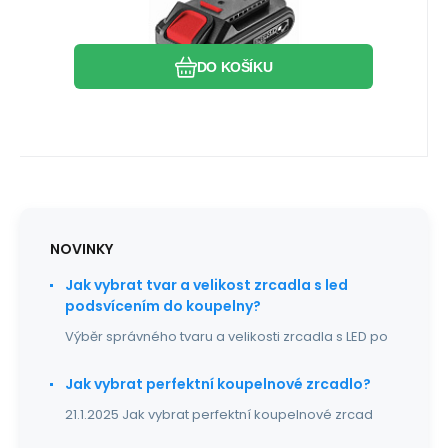
58G001 18V, Li-Ion 2Ah Energy+
Akumulátor Graphite Energy+ 58G001 18V
Li-Ion 2Ah – spolehlivá aku baterie pro
Oblíbený
Porovnat
každé nářadí GRAPHIT
DO KOŠÍKU
NOVINKY
Jak vybrat tvar a velikost zrcadla s led
podsvícením do koupelny?
Výběr správného tvaru a velikosti zrcadla s LED po
Jak vybrat perfektní koupelnové zrcadlo?
21.1.2025 Jak vybrat perfektní koupelnové zrcad