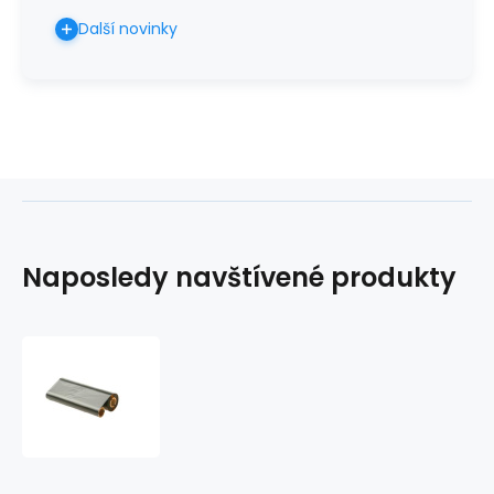
Další novinky
Naposledy navštívené produkty
Fólie
do
faxu
pro
Panasonic
KX-