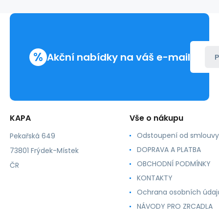
FA134
,
2x200m,
2ks,
kompatibilní
%
Akční nabídky na váš e-mail
P
KAPA
Vše o nákupu
Odstoupení od smlouvy
Pekařská 649
DOPRAVA A PLATBA
73801 Frýdek-Místek
OBCHODNÍ PODMÍNKY
ČR
KONTAKTY
Ochrana osobních údaj
NÁVODY PRO ZRCADLA