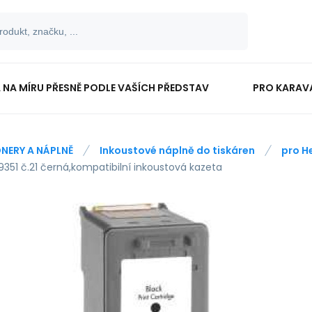
 NA MÍRU PŘESNĚ PODLE VAŠÍCH PŘEDSTAV
PRO KARAV
TISKOPISY
PRO ŠKOLÁKY
NERY A NÁPLNĚ
Inkoustové náplně do tiskáren
pro H
9351 č.21 černá,kompatibilní inkoustová kazeta