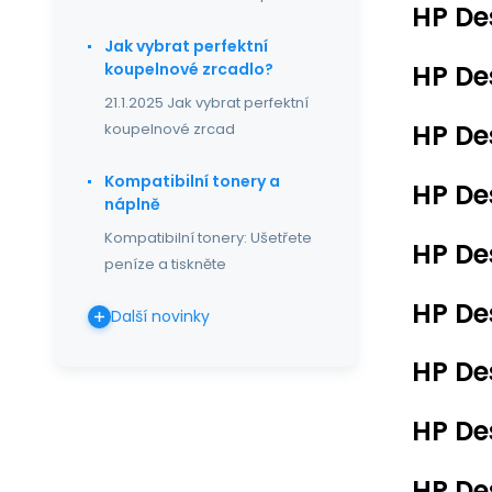
HP De
Jak vybrat perfektní
HP De
koupelnové zrcadlo?
21.1.2025 Jak vybrat perfektní
HP De
koupelnové zrcad
Kompatibilní tonery a
HP De
náplně
Kompatibilní tonery: Ušetřete
HP De
peníze a tiskněte
HP De
Další novinky
HP De
HP De
HP De