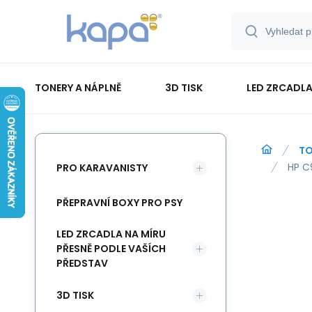
TONERY A NÁPLNĚ
3D TISK
LED ZRCADLA
PAPÍR-ETIKETY-BLOKY-OBÁLKY
TO
HP C
PRO KARAVANISTY
PŘEPRAVNÍ BOXY PRO PSY
LED ZRCADLA NA MÍRU
PŘESNĚ PODLE VAŠÍCH
PŘEDSTAV
3D TISK