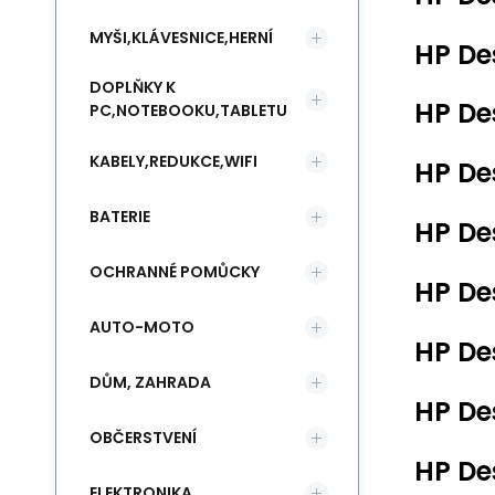
MYŠI,KLÁVESNICE,HERNÍ
HP De
DOPLŇKY K
HP De
PC,NOTEBOOKU,TABLETU
KABELY,REDUKCE,WIFI
HP De
BATERIE
HP De
OCHRANNÉ POMŮCKY
HP De
AUTO-MOTO
HP De
DŮM, ZAHRADA
HP De
OBČERSTVENÍ
HP De
ELEKTRONIKA