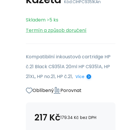
Kód:
CIHPC9351KAn
Skladem
>5
ks
Termín a způsob doručení
Kompatibilní inkoustová cartridge HP
č.21 Black C9351A 20ml HP C9351A, HP
21XL, HP no.21, HP č.21,
Více
Oblíbený
Porovnat
217
Kč
179.34
Kč
bez DPH