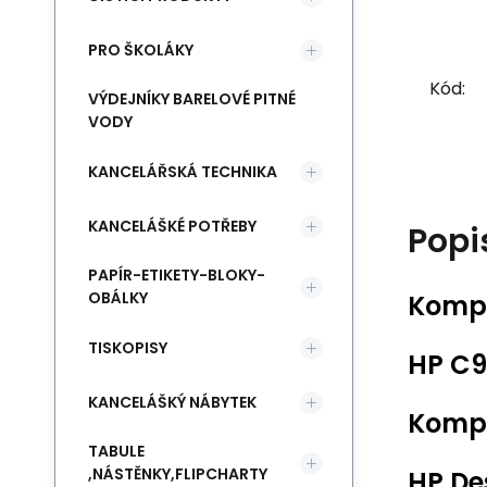
PRO ŠKOLÁKY
Kód:
VÝDEJNÍKY BARELOVÉ PITNÉ
VODY
KANCELÁŘSKÁ TECHNIKA
KANCELÁŠKÉ POTŘEBY
Popi
PAPÍR-ETIKETY-BLOKY-
OBÁLKY
Kompa
TISKOPISY
HP C93
KANCELÁŠKÝ NÁBYTEK
Kompa
TABULE
,NÁSTĚNKY,FLIPCHARTY
HP De