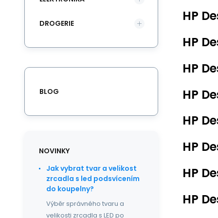
HP De
DROGERIE
HP De
HP De
BLOG
HP De
HP De
HP De
NOVINKY
Jak vybrat tvar a velikost
HP De
zrcadla s led podsvícením
do koupelny?
HP De
Výběr správného tvaru a
velikosti zrcadla s LED po