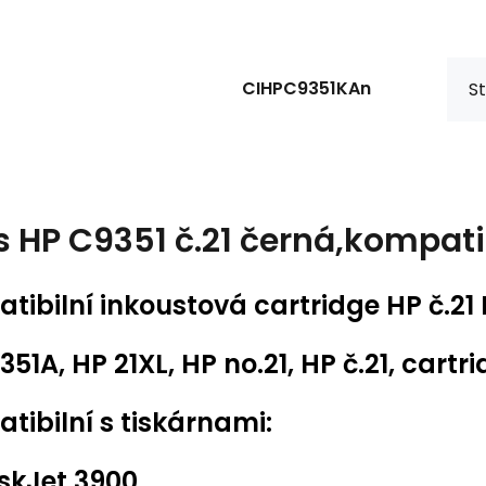
CIHPC9351KAn
St
s
HP C9351 č.21 černá,kompati
tibilní inkoustová cartridge HP č.21
51A, HP 21XL, HP no.21, HP č.21, cartr
tibilní s tiskárnami:
skJet 3900