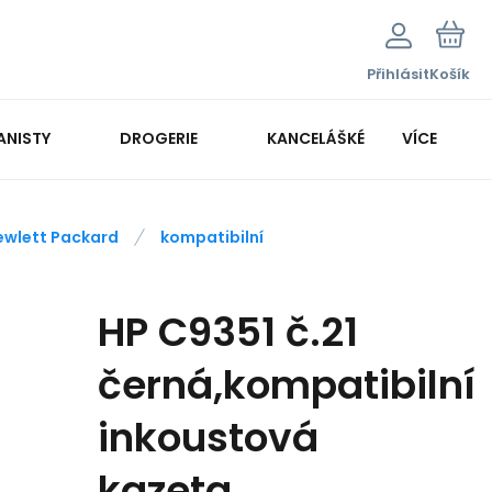
Přihlásit
Košík
ANISTY
DROGERIE
KANCELÁŠKÉ POTŘEBY
VÍCE
KANCELÁŘSKÁ TECHNIKA
ewlett Packard
kompatibilní
HP C9351 č.21
černá,kompatibilní
inkoustová
kazeta