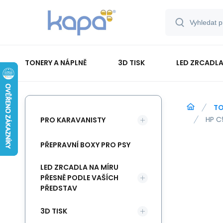
TONERY A NÁPLNĚ
3D TISK
LED ZRCADLA
PAPÍR-ETIKETY-BLOKY-OBÁLKY
TO
HP C9
PRO KARAVANISTY
PŘEPRAVNÍ BOXY PRO PSY
LED ZRCADLA NA MÍRU
PŘESNĚ PODLE VAŠÍCH
PŘEDSTAV
3D TISK