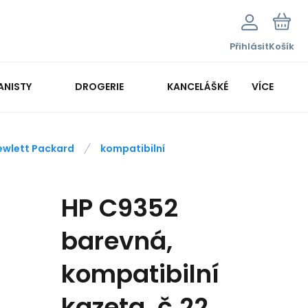
Přihlásit
Košík
ANISTY
DROGERIE
KANCELÁŠKÉ POTŘEBY
VÍCE
KANCELÁŘSKÁ TECHNIKA
ewlett Packard
kompatibilní
HP C9352
barevná,
kompatibilní
kazeta, č.22 ,