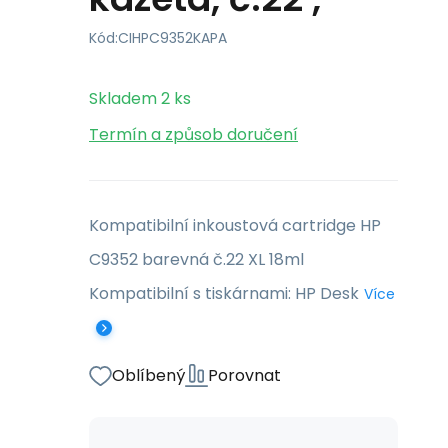
Kód:
CIHPC9352KAPA
Skladem
2
ks
Termín a způsob doručení
Kompatibilní inkoustová cartridge HP
C9352 barevná č.22 XL 18ml
Kompatibilní s tiskárnami: HP Desk
Více
Oblíbený
Porovnat