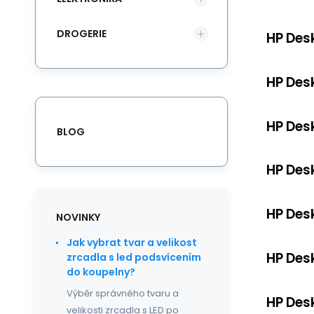
DROGERIE
HP Des
HP Des
HP Des
BLOG
HP Desk
HP Des
NOVINKY
Jak vybrat tvar a velikost
HP Des
zrcadla s led podsvícením
do koupelny?
Výběr správného tvaru a
HP Des
velikosti zrcadla s LED po