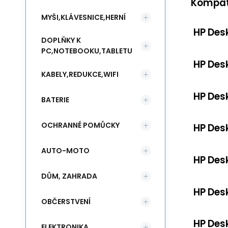
Kompati
MYŠI,KLÁVESNICE,HERNÍ
HP Des
DOPLŇKY K
PC,NOTEBOOKU,TABLETU
HP Des
KABELY,REDUKCE,WIFI
HP Des
BATERIE
OCHRANNÉ POMŮCKY
HP Des
AUTO-MOTO
HP Des
DŮM, ZAHRADA
HP Des
OBČERSTVENÍ
HP Des
ELEKTRONIKA