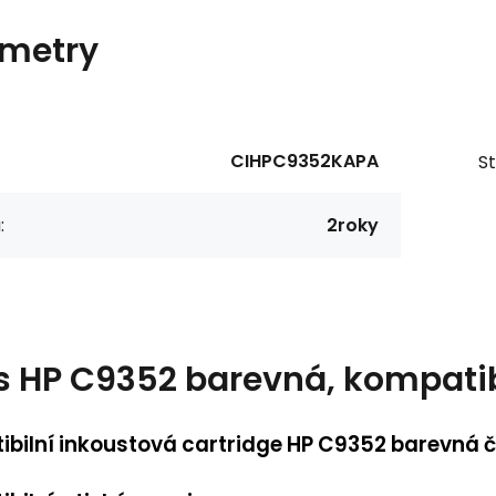
metry
CIHPC9352KAPA
St
:
2roky
s
HP C9352 barevná, kompatibil
bilní inkoustová cartridge HP C9352 barevná č