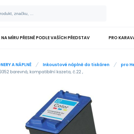
 NA MÍRU PŘESNĚ PODLE VAŠÍCH PŘEDSTAV
PRO KARAV
TISKOPISY
PRO ŠKOLÁKY
NERY A NÁPLNĚ
Inkoustové náplně do tiskáren
pro H
352 barevná, kompatibilní kazeta, č.22 ,