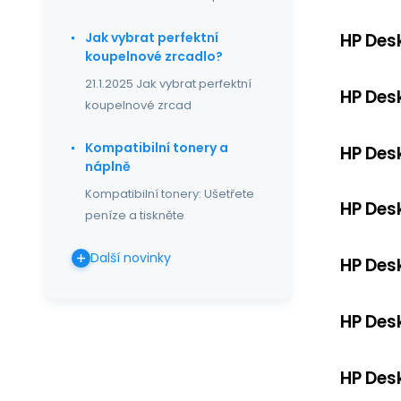
Jak vybrat perfektní
HP Des
koupelnové zrcadlo?
21.1.2025 Jak vybrat perfektní
HP Des
koupelnové zrcad
Kompatibilní tonery a
HP Des
náplně
Kompatibilní tonery: Ušetřete
HP Des
peníze a tiskněte
Další novinky
HP Des
HP Des
HP Des