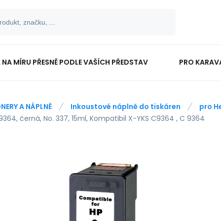
 NA MÍRU PŘESNĚ PODLE VAŠÍCH PŘEDSTAV
PRO KARAV
TISKOPISY
PRO ŠKOLÁKY
NERY A NÁPLNĚ
Inkoustové náplně do tiskáren
pro H
9364, černá, No. 337, 15ml, Kompatibil X-YKS C9364 , C 9364