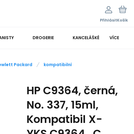
Přihlásit
Košík
ANISTY
DROGERIE
KANCELÁŠKÉ POTŘEBY
VÍCE
KANCELÁŘSKÁ TECHNIKA
ewlett Packard
kompatibilní
HP C9364, černá,
No. 337, 15ml,
Kompatibil X-
YKS C9364 , C