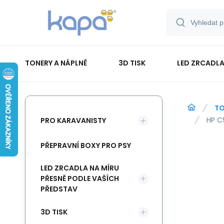
TONERY A NÁPLNĚ
3D TISK
LED ZRCADLA
PAPÍR-ETIKETY-BLOKY-OBÁLKY
TO
HP C
PRO KARAVANISTY
PŘEPRAVNÍ BOXY PRO PSY
LED ZRCADLA NA MÍRU
PŘESNĚ PODLE VAŠÍCH
PŘEDSTAV
3D TISK