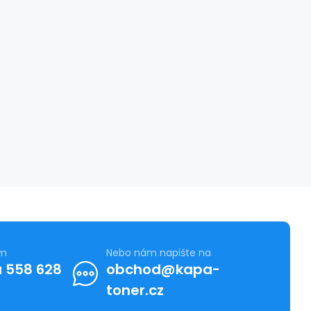
ám
Nebo nám napište na
 558 628
obchod@kapa-
toner.cz