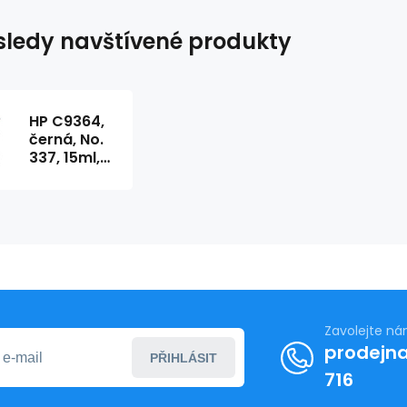
ledy navštívené produkty
HP C9364,
černá, No.
337, 15ml,
Kompatibil
X-YKS
C9364 , C
9364
Zavolejte n
prodejna
PŘIHLÁSIT
716