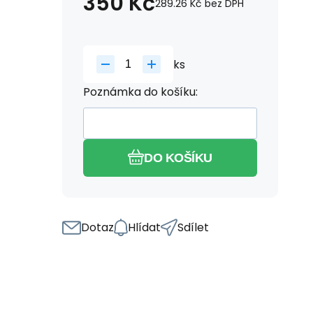
350
Kč
289.26
Kč
bez DPH
ks
Poznámka do košíku:
DO KOŠÍKU
Dotaz
Hlídat
Sdílet