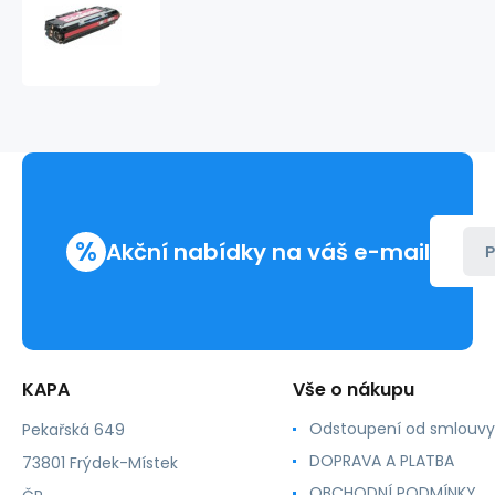
Kompatibilní
toner
HP
Q2673
A
červená
reman.
4000stran
Q
2673
%
Akční nabídky na váš e-mail
P
KAPA
Vše o nákupu
Odstoupení od smlouvy
Pekařská 649
DOPRAVA A PLATBA
73801 Frýdek-Místek
OBCHODNÍ PODMÍNKY