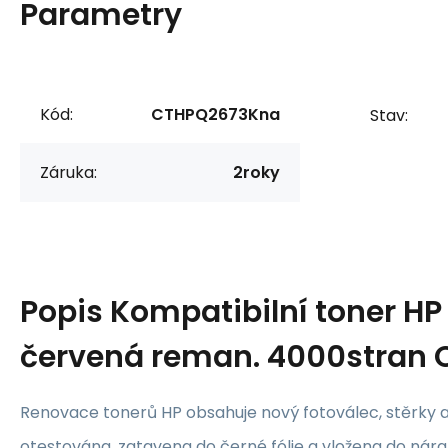
Parametry
Kód:
CTHPQ2673Kna
Stav:
Záruka:
2roky
Popis
Kompatibilní toner HP
červená reman. 4000stran 
Renovace tonerů HP obsahuje nový fotoválec, stěrky a 
otestována, zatavena do černé fólie a vložena do nár