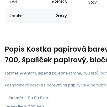
Kód:
a219126
Stav:
Záruka:
2roky
Popis
Kostka papírová bare
700, špalíček papírový, bloč
rozměr 9x9x9cm, lepená na jedné straně, 700 listů, ba
Poznámková kostka s barevnými papíry ve 4 barvách
Rozměr
:
9 x 9 x 9 cm
Počet listů
:
700 listů