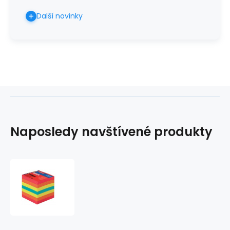
Další novinky
Naposledy navštívené produkty
Kostka
papírová
barevná
lepená
700,
špalíček