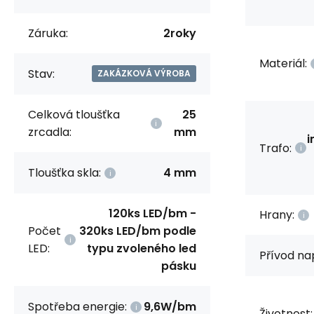
Záruka:
2roky
Materiál:
Stav:
ZAKÁZKOVÁ VÝROBA
Celková tloušťka
25
zrcadla:
mm
i
Trafo:
Tloušťka skla:
4 mm
120ks LED/bm -
Hrany:
Počet
320ks LED/bm podle
LED:
typu zvoleného led
Přívod na
pásku
Spotřeba energie:
9,6W/bm
Životnost: