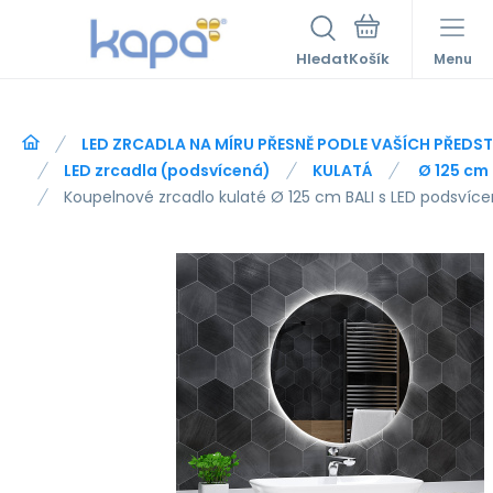
Hledat
Menu
LED ZRCADLA NA MÍRU PŘESNĚ PODLE VAŠÍCH PŘEDS
LED zrcadla (podsvícená)
KULATÁ
Ø 125 cm
Koupelnové zrcadlo kulaté Ø 125 cm BALI s LED podsvíc