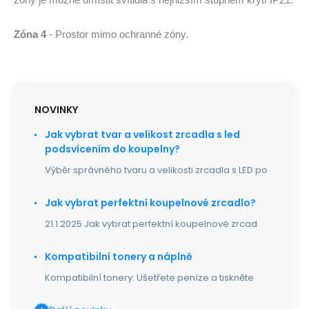
zóny je možné umístit svítidla s nejnižším stupněm krytí IP21.
Zóna 4
- Prostor mimo ochranné zóny.
NOVINKY
Jak vybrat tvar a velikost zrcadla s led
podsvícením do koupelny?
Výběr správného tvaru a velikosti zrcadla s LED po
Jak vybrat perfektní koupelnové zrcadlo?
21.1.2025 Jak vybrat perfektní koupelnové zrcad
Kompatibilní tonery a náplně
Kompatibilní tonery: Ušetřete peníze a tiskněte