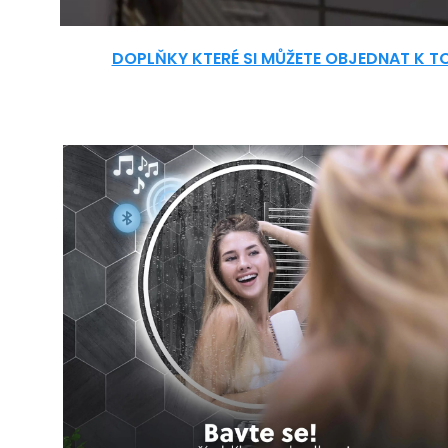
DOPLŇKY KTERÉ SI MŮŽETE OBJEDNAT K 