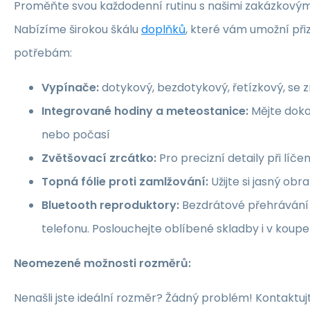
Proměňte svou každodenní rutinu s našimi zakázkovými
Nabízíme širokou škálu
doplňků
, které vám umožní při
potřebám:
Vypínače:
dotykový, bezdotykový, řetízkový, se
Integrované hodiny a meteostanice:
Mějte doko
nebo počasí
Zvětšovací zrcátko:
Pro precizní detaily při líče
Topná fólie proti zamlžování:
Užijte si jasný obr
Bluetooth reproduktory:
Bezdrátové přehrávání
telefonu. Poslouchejte oblíbené skladby i v koupe
Neomezené možnosti rozměrů:
Nenašli jste ideální rozměr? Žádný problém! Kontaktu