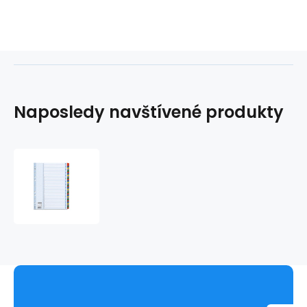
Naposledy navštívené produkty
Rozlišovač
1-
31
karton
MYLAR
color