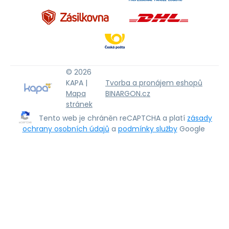
© 2026
KAPA |
Tvorba a pronájem eshopů
Mapa
BINARGON.cz
stránek
Tento web je chráněn reCAPTCHA a platí
zásady
ochrany osobních údajů
a
podmínky služby
Google