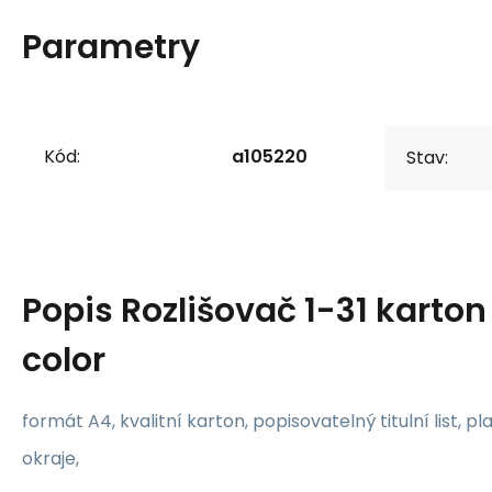
Parametry
Kód:
a105220
Stav:
Popis
Rozlišovač 1-31 karto
color
formát A4, kvalitní karton, popisovatelný titulní list, p
okraje,