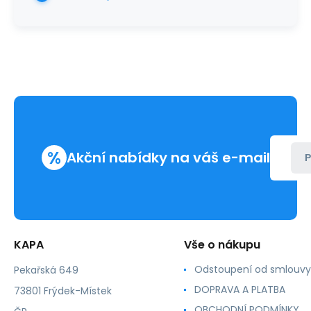
%
Akční nabídky na váš e-mail
P
KAPA
Vše o nákupu
Odstoupení od smlouvy
Pekařská 649
DOPRAVA A PLATBA
73801 Frýdek-Místek
OBCHODNÍ PODMÍNKY