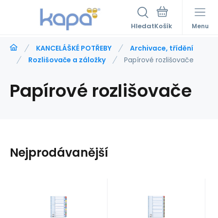
Hledat
Menu
KANCELÁŠKÉ POTŘEBY
Archivace, třídění
Rozlišovače a záložky
Papírové rozlišovače
Papírové rozlišovače
Nejprodávanější
Kód:
a105290
Kód:
a105220
skladem
Skladem
>5
86
Kč
202
Kč
Rozlišovač
Rozlišovač
ks