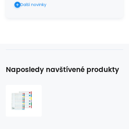
Další novinky
Naposledy navštívené produkty
Rozlišovač
karton
MYLAR
6barev