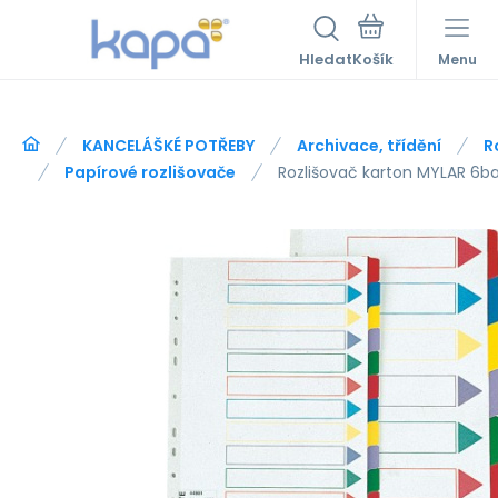
Hledat
Menu
KANCELÁŠKÉ POTŘEBY
Archivace, třídění
R
Papírové rozlišovače
Rozlišovač karton MYLAR 6b