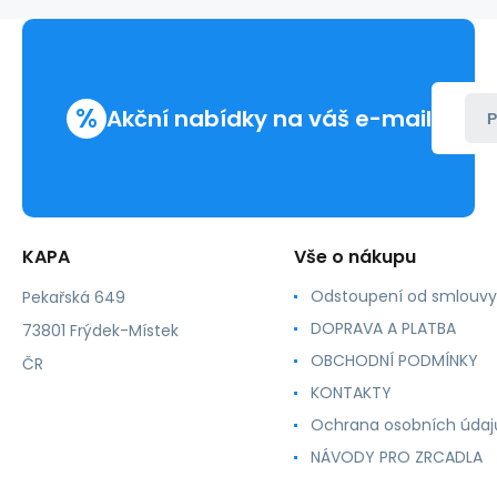
%
Akční nabídky na váš e-mail
P
KAPA
Vše o nákupu
Odstoupení od smlouvy
Pekařská 649
DOPRAVA A PLATBA
73801 Frýdek-Místek
OBCHODNÍ PODMÍNKY
ČR
KONTAKTY
Ochrana osobních údaj
NÁVODY PRO ZRCADLA