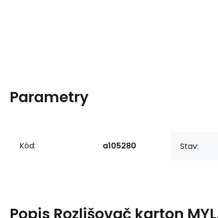
Parametry
Kód:
a105280
Stav:
Popis
Rozlišovač karton MY