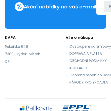
kroužková
%
vazba
Akční nabídky na váš e-mail
P
KAPA
Vše o nákupu
Odstoupení od smlouvy
Pekařská 649
DOPRAVA A PLATBA
73801 Frýdek-Místek
OBCHODNÍ PODMÍNKY
ČR
KONTAKTY
Ochrana osobních údaj
NÁVODY PRO ZRCADLA