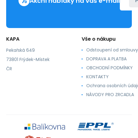
%
Akční nabídky na váš e-mail
P
KAPA
Vše o nákupu
Odstoupení od smlouvy
Pekařská 649
DOPRAVA A PLATBA
73801 Frýdek-Místek
OBCHODNÍ PODMÍNKY
ČR
KONTAKTY
Ochrana osobních údaj
NÁVODY PRO ZRCADLA