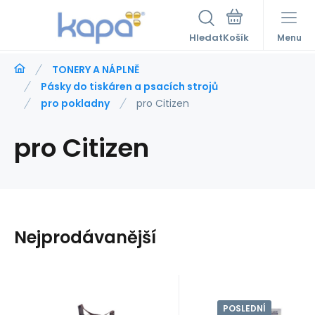
Hledat
Menu
TONERY A NÁPLNĚ
Pásky do tiskáren a psacích strojů
pro pokladny
pro Citizen
pro Citizen
Nejprodávanější
POSLEDNÍ
Kód:
PACDP600bkK
Kód:
PACIMD910B
Skladem
2
ks
Skladem
1
ks
KAPA
KAPA