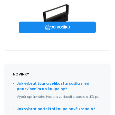
Kód:
PACDP730Ff
NENÍ SKLADEM
KAPA
Záruka
139
Kč
2roky
Páska Citizen DP730 fialová
kompatibilní , DP 730, IR71
kompatibilní páska do pokladny, IR 71,
fialová pro Citizen DP 730 CITIZEN GSX 190
Oblíbený
Porovnat
SHARP ERA
DO KOŠÍKU
NOVINKY
Jak vybrat tvar a velikost zrcadla s led
podsvícením do koupelny?
Výběr správného tvaru a velikosti zrcadla s LED po
Jak vybrat perfektní koupelnové zrcadlo?