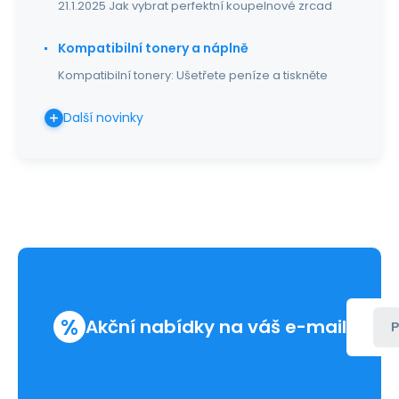
21.1.2025 Jak vybrat perfektní koupelnové zrcad
Kompatibilní tonery a náplně
Kompatibilní tonery: Ušetřete peníze a tiskněte
Další novinky
%
Akční nabídky na váš e-mail
P