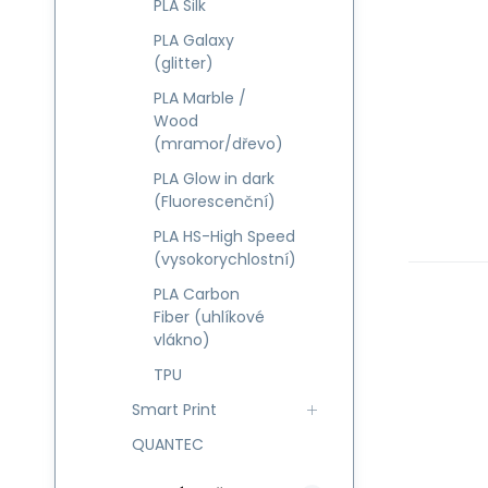
PLA Silk
PLA Galaxy
(glitter)
PLA Marble /
Wood
(mramor/dřevo)
PLA Glow in dark
(Fluorescenční)
PLA HS-High Speed
(vysokorychlostní)
PLA Carbon
Fiber (uhlíkové
vlákno)
TPU
Smart Print
QUANTEC