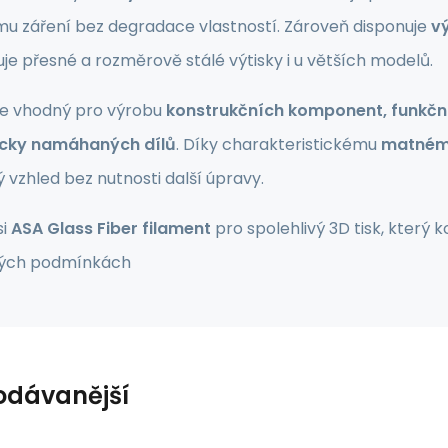
mu záření bez degradace vlastností. Zároveň disponuje
v
ťuje přesné a rozměrově stálé výtisky i u větších modelů.
 je vhodný pro výrobu
konstrukčních komponent, funkční
cky namáhaných dílů
. Díky charakteristickému
matném
 vzhled bez nutnosti další úpravy.
si
ASA Glass Fiber filament
pro spolehlivý 3D tisk, který 
ných podmínkách
odávanější