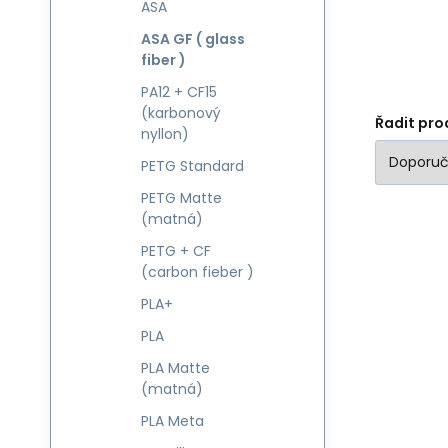
ASA
ASA GF ( glass
fiber )
PA12 + CF15
(karbonový
Řadit pro
nyllon)
PETG Standard
PETG Matte
(matná)
PETG + CF
(carbon fieber )
PLA+
PLA
PLA Matte
(matná)
PLA Meta