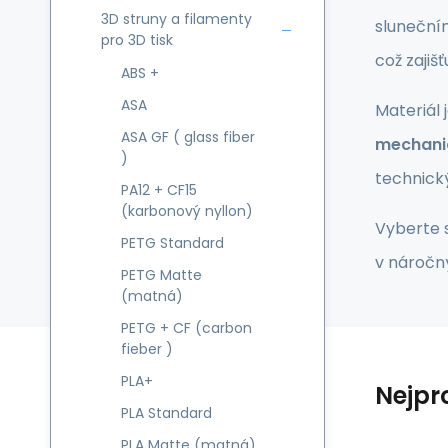
3D struny a filamenty
sluneční
pro 3D tisk
což zajiš
ABS +
ASA
Materiál
ASA GF ( glass fiber
mechani
)
technický
PA12 + CF15
(karbonový nyllon)
Vyberte 
PETG Standard
v nároč
PETG Matte
(matná)
PETG + CF (carbon
fieber )
PLA+
Nejpr
PLA Standard
PLA Matte (matná)