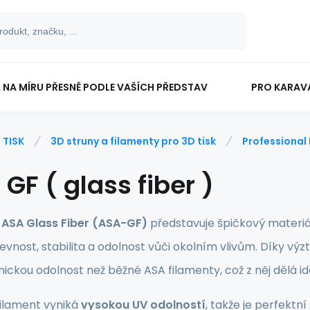
 NA MÍRU PŘESNĚ PODLE VAŠÍCH PŘEDSTAV
PRO KARAV
TISKOPISY
PRO ŠKOLÁKY
 TISK
3D struny a filamenty pro 3D tisk
Professional 
GF ( glass fiber )
 ASA Glass Fiber (ASA-GF)
představuje špičkový materi
evnost, stabilita a odolnost vůči okolním vlivům. Díky výz
ckou odolnost než běžné ASA filamenty, což z něj dělá id
ilament vyniká
vysokou UV odolností
, takže je perfektn