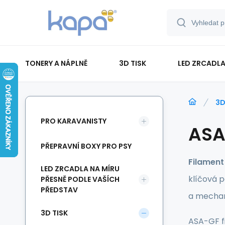
TONERY A NÁPLNĚ
3D TISK
LED ZRCADLA
PAPÍR-ETIKETY-BLOKY-OBÁLKY
3D
PRO KARAVANISTY
ASA 
PŘEPRAVNÍ BOXY PRO PSY
Filament
LED ZRCADLA NA MÍRU
klíčová p
PŘESNĚ PODLE VAŠÍCH
PŘEDSTAV
a mechani
3D TISK
ASA-GF f