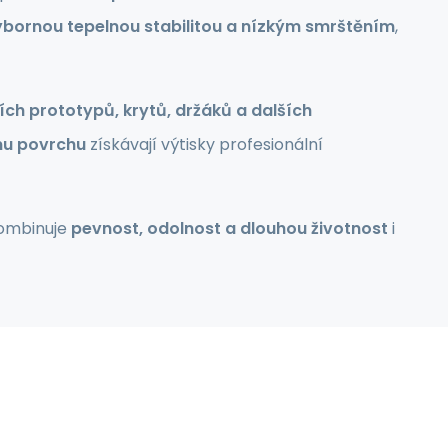
ýbornou tepelnou stabilitou a nízkým smrštěním
,
ch prototypů, krytů, držáků a dalších
u povrchu
získávají výtisky profesionální
kombinuje
pevnost, odolnost a dlouhou životnost
i