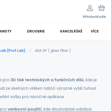
Přihlásit
Košík
ANISTY
DROGERIE
KANCELÁŠKÉ POTŘEBY
VÍCE
KANCELÁŘSKÁ TECHNIKA
Lab (Prof.Lab)
ASA GF ( glass fiber )
ál pro
3D tisk technických a funkčních dílů
, kde je
tuži ze skelných vláken nabízí výrazně vyšší tuhost
eální volbu pro náročné aplikace.
í pro
venkovní použití
, kde dlouhodobě odolává