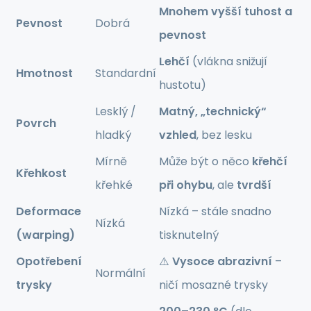
Mnohem vyšší tuhost a
Pevnost
Dobrá
pevnost
Lehčí
(vlákna snižují
Hmotnost
Standardní
hustotu)
Lesklý /
Matný, „technický“
Povrch
hladký
vzhled
, bez lesku
Mírně
Může být o něco
křehčí
Křehkost
křehké
při ohybu
, ale
tvrdší
Deformace
Nízká – stále snadno
Nízká
(warping)
tisknutelný
Opotřebení
⚠️
Vysoce abrazivní
–
Normální
trysky
ničí mosazné trysky