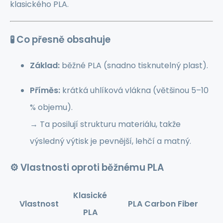
klasického PLA.
🧪 Co přesně obsahuje
Základ:
běžné PLA (snadno tisknutelný plast).
Příměs:
krátká uhlíková vlákna (většinou 5–10
% objemu).
→ Ta posilují strukturu materiálu, takže
výsledný výtisk je pevnější, lehčí a matný.
⚙️ Vlastnosti oproti běžnému PLA
Klasické
Vlastnost
PLA Carbon Fiber
PLA