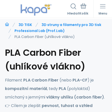
Hledat
Menu
3D TISK
3D struny a filamenty pro 3D tisk
Professional Lab (Prof.Lab)
PLA Carbon Fiber (uhlíkové vlákno)
PLA Carbon Fiber
(uhlíkové vlákno)
Filament
PLA Carbon Fiber
(nebo
PLA-CF
) je
kompozitní materiál
, tedy
PLA
(polylaktid)
smíchaný s jemnými
vlákny uhlíku (carbon fiber)
.
👉 Cílem je zlepšit
pevnost, tuhost a vzhled