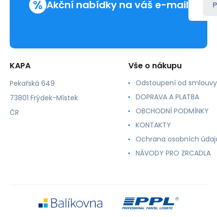
%
Akční nabídky na váš e-mail
P
KAPA
Vše o nákupu
Odstoupení od smlouvy
Pekařská 649
DOPRAVA A PLATBA
73801 Frýdek-Místek
OBCHODNÍ PODMÍNKY
ČR
KONTAKTY
Ochrana osobních údaj
NÁVODY PRO ZRCADLA