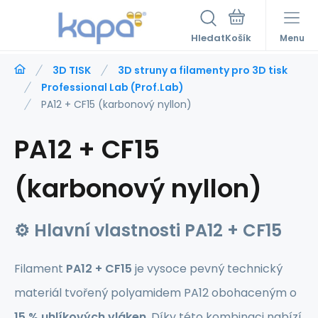
Hledat
Menu
3D TISK
3D struny a filamenty pro 3D tisk
Professional Lab (Prof.Lab)
PA12 + CF15 (karbonový nyllon)
PA12 + CF15
(karbonový nyllon)
⚙️
Hlavní vlastnosti PA12 + CF15
Filament
PA12 + CF15
je vysoce pevný technický
materiál tvořený polyamidem PA12 obohaceným o
15 % uhlíkových vláken
. Díky této kombinaci nabízí