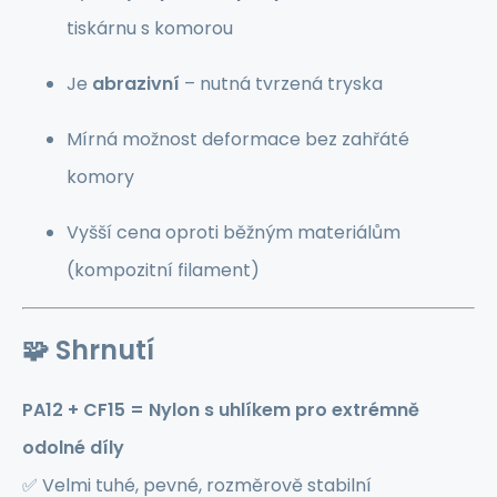
tiskárnu s komorou
Je
abrazivní
– nutná tvrzená tryska
Mírná možnost deformace bez zahřáté
komory
Vyšší cena oproti běžným materiálům
(kompozitní filament)
🧩
Shrnutí
PA12 + CF15 = Nylon s uhlíkem pro extrémně
odolné díly
✅ Velmi tuhé, pevné, rozměrově stabilní