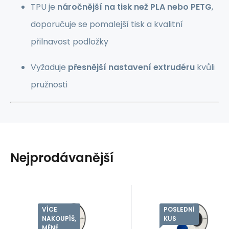
TPU je
náročnější na tisk než PLA nebo PETG
,
doporučuje se pomalejší tisk a kvalitní
přilnavost podložky
Vyžaduje
přesnější nastavení extrudéru
kvůli
pružnosti
Nejprodávanější
VÍCE
POSLEDNÍ
EAN:
Kód:
5903707920686
Kód dod.:
FILIMPTPU0686
EAN:
Kód:
5903707920723
Kód dod.:
FILIMPTPU0723
Skladem
>5
ks
Skladem
1
ks
Záruka
235
Kč
2 roky
Záruka
235
Kč
2 roky
Professional
Professional
NAKOUPÍŠ,
KUS
5903707920686
5903707920723
Lab Filament
Lab Filament
MÉNĚ
Professional Lab
Professional Lab