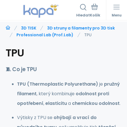
Hledat
Menu
3D TISK
3D struny a filamenty pro 3D tisk
Professional Lab (Prof.Lab)
TPU
TPU
🧵 Co je
TPU
TPU (Thermoplastic Polyurethane)
je
pružný
filament
, který kombinuje
odolnost proti
opotřebení
,
elasticitu
a
chemickou odolnost
.
Výtisky z TPU se
ohýbají a vrací do