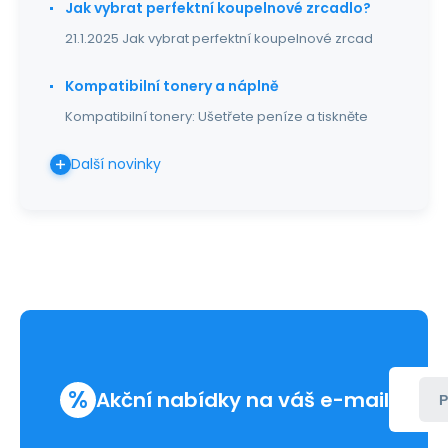
Jak vybrat perfektní koupelnové zrcadlo?
21.1.2025 Jak vybrat perfektní koupelnové zrcad
Kompatibilní tonery a náplně
Kompatibilní tonery: Ušetřete peníze a tiskněte
Další novinky
%
Akční nabídky na váš e-mail
P