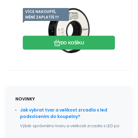
VÍCE NAKOUPÍŠ,
Kód dod.:
EAN:
Kód:
5903707920686
FILIMPTPU0686
5903707920686
Skladem
>5
ks
Záruka
235
Kč
2 roky
Professional Lab Filament TPU
MÉNĚ ZAPLATÍŠ !!!
černá 1.75mm 1kg
Professional Lab TPU filament 1.75 mm 1
kg Černá ( BLACK ) Technická flexibilita a
Oblíbený
Porovnat
odolnost vůči v
DO KOŠÍKU
NOVINKY
Jak vybrat tvar a velikost zrcadla s led
podsvícením do koupelny?
Výběr správného tvaru a velikosti zrcadla s LED po