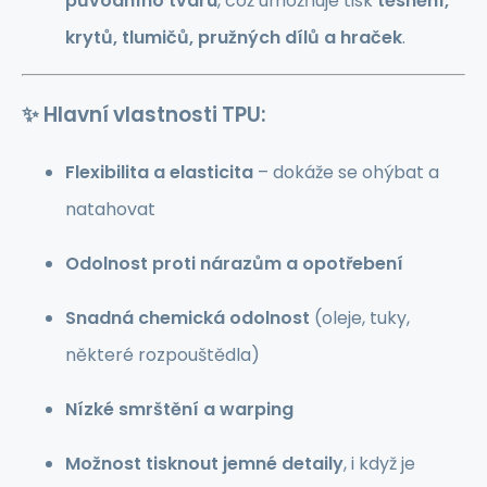
původního tvaru
, což umožňuje tisk
těsnění,
krytů, tlumičů, pružných dílů a hraček
.
✨ Hlavní vlastnosti TPU:
Flexibilita a elasticita
– dokáže se ohýbat a
natahovat
Odolnost proti nárazům a opotřebení
Snadná chemická odolnost
(oleje, tuky,
některé rozpouštědla)
Nízké smrštění a warping
Možnost tisknout jemné detaily
, i když je